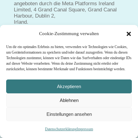
angeboten durch die Meta Platforms Ireland
Limited, 4 Grand Canal Square, Grand Canal
Harbour, Dublin 2,
Irland.
Wenn das Social-Media-Element aktiv ist, wird
Cookie-Zustimmung verwalten
eine direkte Verbindung zwischen Ihrem
Endgerät und dem
Instagram-Server hergestellt. Instagram erhält
Um dir ein optimales Erlebnis zu bieten, verwenden wir Technologien wie Cookies,
dadurch Informationen über den Besuch dieser
um Geräteinformationen zu speichern und/oder darauf zuzugreifen. Wenn du diesen
Technologien zustimmst, können wir Daten wie das Surfverhalten oder eindeutige IDs
Website
auf dieser Website verarbeiten. Wenn du deine Zustimmung nicht erteilst oder
durch Sie.
zurückziehst, können bestimmte Merkmale und Funktionen beeinträchtigt werden.
Wenn Sie in Ihrem Instagram-Account
eingeloggt sind, können Sie durch Anklicken
des Instagram-Buttons
Akzeptieren
die Inhalte dieser Website mit Ihrem Instagram-
Profil verlinken. Dadurch kann Instagram den
Ablehnen
Besuch dieser
Website Ihrem Benutzerkonto zuordnen. Wir
Einstellungen ansehen
weisen darauf hin, dass wir als Anbieter der
Seiten keine
Kenntnis vom Inhalt der übermittelten Daten
Datenschutzerklärung
Impressum
sowie deren Nutzung durch Instagram erhalten.